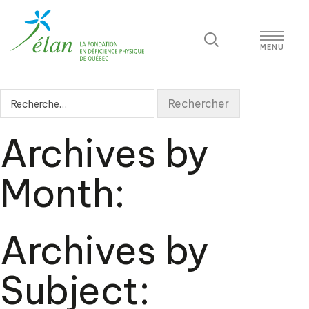
R
e
c
Archives by
h
e
r
Month:
c
h
e
Archives by
r
:
Subject: